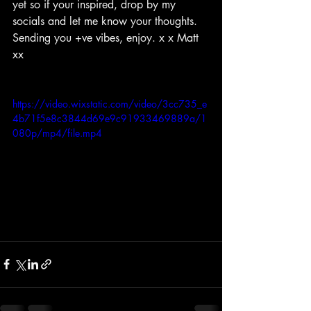
yet so if your inspired, drop by my 
socials and let me know your thoughts.  
Sending you +ve vibes, enjoy. x x Matt 
xx
https://video.wixstatic.com/video/3cc735_e
4b71f5e8c3844d69e9c91933469889a/1
080p/mp4/file.mp4