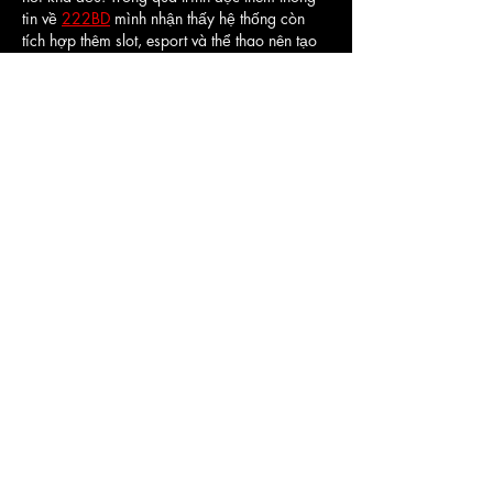
tin về 
222BD
 mình nhận thấy hệ thống còn 
tích hợp thêm slot, esport và thể thao nên tạo 
cảm giác đầy đủ hơn. Các danh mục được 
phân chia rõ nên không mất nhiều thời gian 
làm quen. Cá nhân mình cảm…
Show More
Like
Nguyễn Văn Nam
2 days ago
BL555
 Mình biết đến website này khi đang 
đọc một bài viết liên quan nên tiện mở vào 
tham khảo thêm. Mình không dành quá nhiều 
thời gian tìm hiểu toàn bộ nội dung mà chủ 
yếu xem cách các thông tin được trình bày 
và sắp xếp. Theo cảm nhận của mình, các 
chuyên mục được bố trí khá rõ ràng, nội 
dung dễ theo dõi nên việc tìm kiếm thông tin 
khá thuận tiện. Trong quá trình trải nghiệm,…