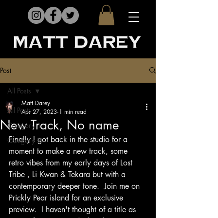
matt darey
Post
All Posts
Matt Darey
All Posts
Apr 27, 2023
1 min read
New Track, No name
Category 1
Finally I got back in the studio for a 
Category 2
moment to make a new track, some 
retro vibes from my early days of Lost 
Tribe , Li Kwan & Tekara but with a 
contemporary deeper tone.  Join me on 
Prickly Pear island for an exclusive 
preview.  I haven't thought of a title as 