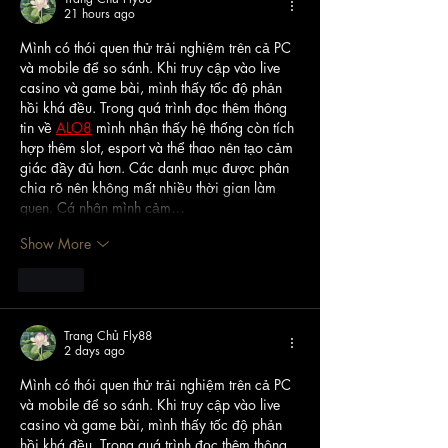
21 hours ago
Mình có thói quen thử trải nghiệm trên cả PC 
và mobile để so sánh. Khi truy cập vào live 
casino và game bài, mình thấy tốc độ phản 
hồi khá đều. Trong quá trình đọc thêm thông 
tin về 
ALO8
 mình nhận thấy hệ thống còn tích 
hợp thêm slot, esport và thể thao nên tạo cảm 
giác đầy đủ hơn. Các danh mục được phân 
chia rõ nên không mất nhiều thời gian làm 
quen. Cá nhân mình cảm…
Show More
Like
Trang Chủ Fly88
2 days ago
Mình có thói quen thử trải nghiệm trên cả PC 
và mobile để so sánh. Khi truy cập vào live 
casino và game bài, mình thấy tốc độ phản 
hồi khá đều. Trong quá trình đọc thêm thông 